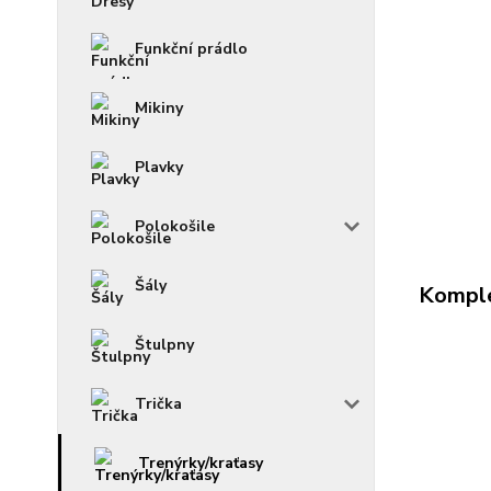
Funkční prádlo
Mikiny
Plavky
Polokošile
Šály
Komple
Štulpny
Trička
Trenýrky/kraťasy