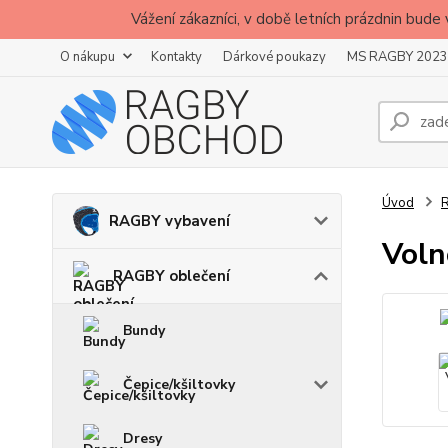
Vážení zákazníci, v době letních prázdnin b
O nákupu
Kontakty
Dárkové poukazy
MS RAGBY 2023
Úvod
R
RAGBY vybavení
Voln
RAGBY oblečení
Bundy
Čepice/kšiltovky
Dresy