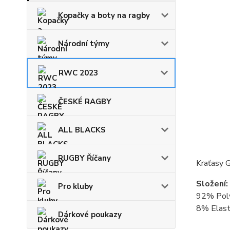
Kopačky a boty na ragby
Národní týmy
RWC 2023
ČESKÉ RAGBY
ALL BLACKS
RUGBY Říčany
Kraťasy G
Složení:
Pro kluby
92% Pol
8% Elas
Dárkové poukazy