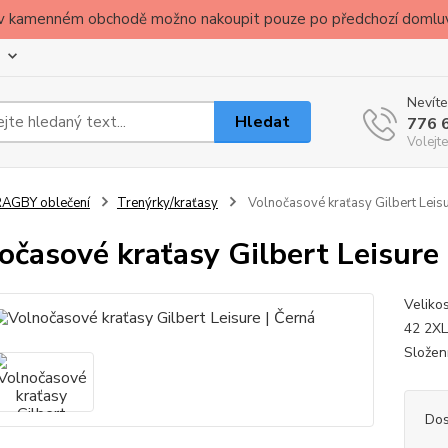
ude v kamenném obchodě možno nakoupit pouze po předchozí domlu
Nevíte
Hledat
776 
Volejte
AGBY oblečení
Trenýrky/kraťasy
Volnočasové kraťasy Gilbert Leisu
očasové kraťasy Gilbert Leisure 
Veliko
42 2XL
Složen
Dos