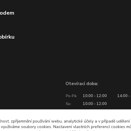
vodem
obírku
Otevírací doba:
Po-Pá:
10:00 - 12:00
14:00 -
So:
10:00 - 12:00
čnost, zpříjemnění používání webu, analytické účely a v případě udělení
y využíváme soubory cookies. Nastavení vlastních preferencí cookies mů