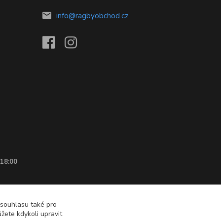
info@ragbyobchod.cz
 18:00
 souhlasu také pro
žete kdykoli upravit