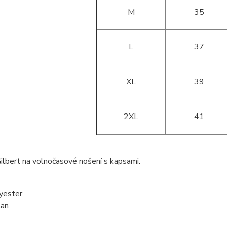
M
35
L
37
XL
39
2XL
41
ilbert na volnočasové nošení s kapsami.
yester
tan