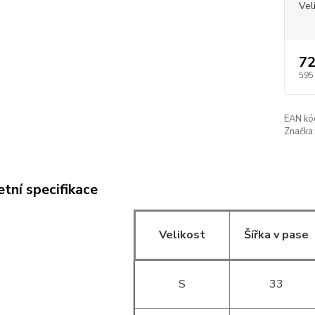
Vel
72
595
EAN kó
Značka:
tní specifikace
Velikost
Šířka v pase
S
33