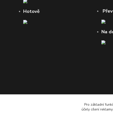
Pře
Hotově
Na d
Pro základní funk
účely cílení reklam