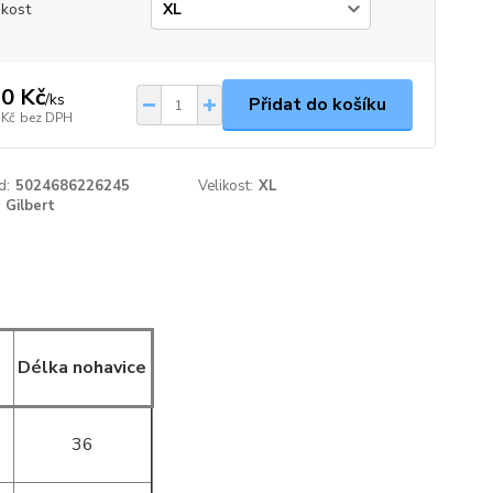
ikost
0 Kč
/
ks
Přidat do košíku
 Kč
bez DPH
d:
5024686226245
Velikost:
XL
Gilbert
Délka nohavice
36