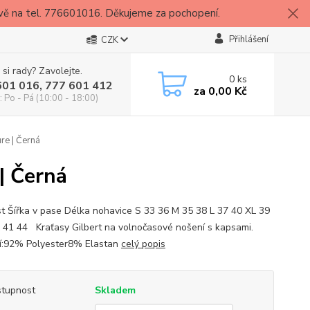
vě na tel. 776601016. Děkujeme za pochopení.
Přihlášení
CZK
 si rady? Zavolejte.
0
ks
601 016, 777 601 412
za
0,00 Kč
: Po - Pá (10:00 - 18:00)
re | Černá
| Černá
st Šířka v pase Délka nohavice S 33 36 M 35 38 L 37 40 XL 39
 41 44 Kraťasy Gilbert na volnočasové nošení s kapsami.
í:92% Polyester8% Elastan
celý popis
tupnost
Skladem