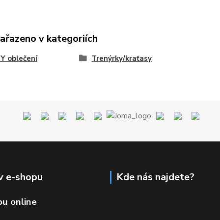
zařazeno v kategoriích
Y oblečení
Trenýrky/kraťasy
v e-shopu
Kde nás najdete?
ou online