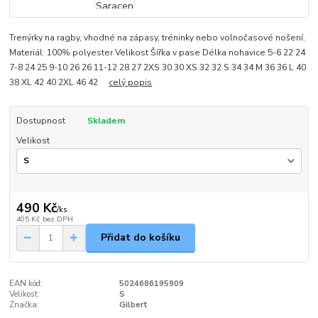
Trenýrky na ragby, vhodné na zápasy, tréninky nebo volnočasové nošení.
Materiál: 100% polyester Velikost Šířka v pase Délka nohavice 5-6 22 24
7-8 24 25 9-10 26 26 11-12 28 27 2XS 30 30 XS 32 32 S 34 34 M 36 36 L 40
38 XL 42 40 2XL 46 42
celý popis
Dostupnost
Skladem
Velikost
490 Kč
/
ks
405 Kč
bez DPH
Přidat do košíku
EAN kód:
5024686195909
Velikost:
S
Značka:
Gilbert