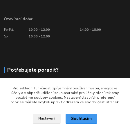
Otevírací doba:
Po-Pá:
10:00 - 12:00
14:00 - 18:00
So:
10:00 - 12:00
Potřebujete poradit?
776 601 016, 777 601 412
Pro základní funkčnost, zpříjemnění používání webu, analytické
Volejte: Po - Pá (10:00 - 18:00)
účely a v případě udělení souhlasu také pro účely cílení reklamy
využíváme soubory cookies. Nastavení vlastních preferencí
info@ragbyobchod.cz
cookies můžete kdykoli upravit odkazem ve spodní části stránek.
Souhlasím
Nastavení