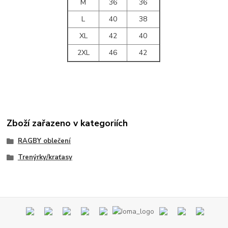
M
36
36
L
40
38
XL
42
40
2XL
46
42
Zboží zařazeno v kategoriích
RAGBY oblečení
Trenýrky/kraťasy