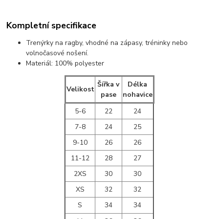
Kompletní specifikace
Trenýrky na ragby, vhodné na zápasy, tréninky nebo
volnočasové nošení.
Materiál: 100% polyester
Šířka v
Délka
Velikost
pase
nohavice
5-6
22
24
7-8
24
25
9-10
26
26
11-12
28
27
2XS
30
30
XS
32
32
S
34
34