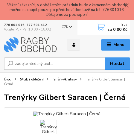
Vážení zákazníci, v době letních prázdnin bude v kamenném obchodě
možno nakoupit pouze po předchozí domluvě na tel. 776601016.
Děkujeme za pochopení.
0
ks
776 601 016, 777 601 412
CZK
za
0,00 Kč
Volejte: Po - Pá (10:00 - 18:00)
Menu
Hledat
Úvod
RAGBY oblečení
Trenýrky/kraťasy
Trenýrky Gilbert Saracen |
Černá
Trenýrky Gilbert Saracen | Černá