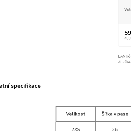
Vel
59
488
EAN kó
Značka:
tní specifikace
Velikost
Šířka v pase
2XS
28