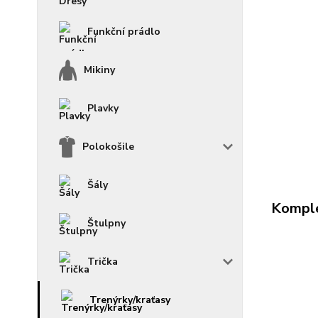
Funkční prádlo
Mikiny
Plavky
Polokošile
Šály
Komple
Štulpny
Trička
Trenýrky/kraťasy