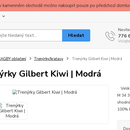
ude v kamenném obchodě možno nakoupit pouze po předchozí domlu
Nevíte
Hledat
776 
Volejte
AGBY oblečení
Trenýrky/kraťasy
Trenýrky Gilbert Kiwi | Modrá
ýrky Gilbert Kiwi | Modrá
Veliko
M 34 3
vhodné
100% 
Dos