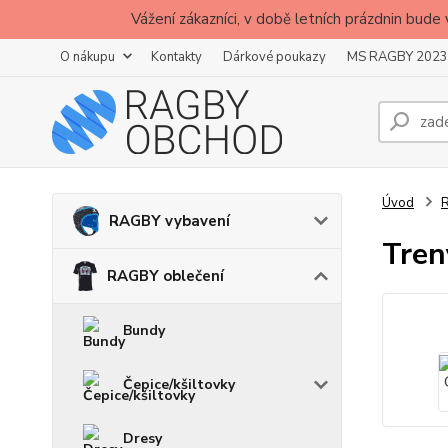
Vážení zákazníci, v době letních prázdnin b
O nákupu
Kontakty
Dárkové poukazy
MS RAGBY 2023
Úvod
R
RAGBY vybavení
Tren
RAGBY oblečení
Bundy
Čepice/kšiltovky
Dresy