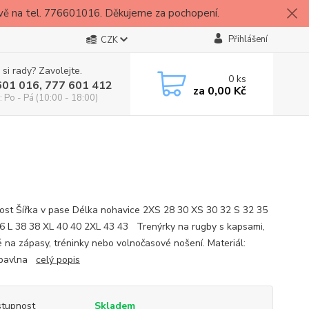
vě na tel. 776601016. Děkujeme za pochopení.
Přihlášení
CZK
 si rady? Zavolejte.
0
ks
601 016, 777 601 412
za
0,00 Kč
: Po - Pá (10:00 - 18:00)
st Šířka v pase Délka nohavice 2XS 28 30 XS 30 32 S 32 35
6 L 38 38 XL 40 40 2XL 43 43 Trenýrky na rugby s kapsami,
 na zápasy, tréninky nebo volnočasové nošení. Materiál:
bavlna
celý popis
tupnost
Skladem