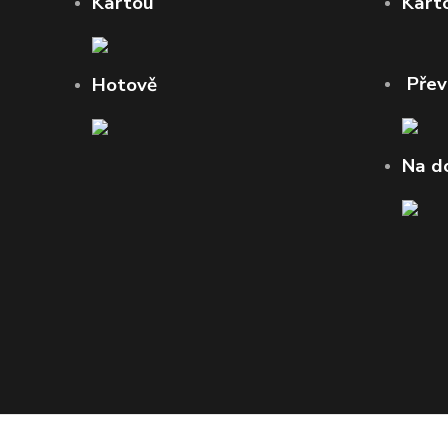
Kartou
Kart
Pře
Hotově
Na d