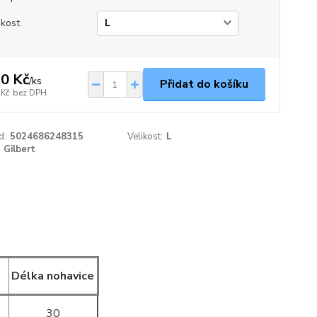
ikost
0 Kč
/
ks
Přidat do košíku
 Kč
bez DPH
d:
5024686248315
Velikost:
L
Gilbert
Délka nohavice
30