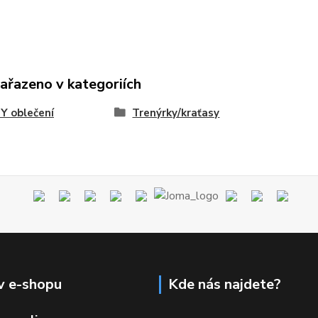
zařazeno v kategoriích
Y oblečení
Trenýrky/kraťasy
v e-shopu
Kde nás najdete?