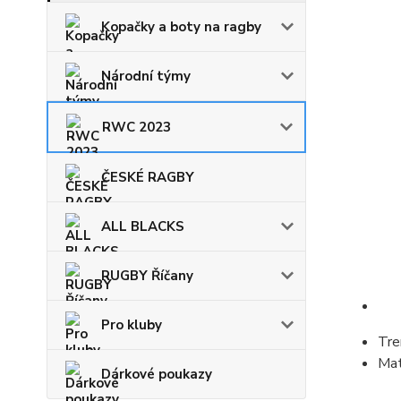
Kopačky a boty na ragby
Národní týmy
RWC 2023
ČESKÉ RAGBY
ALL BLACKS
RUGBY Říčany
Pro kluby
Tre
Mat
Dárkové poukazy