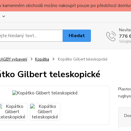
ude v kamenném obchodě možno nakoupit pouze po předchozí domlu
Nevíte
Hledat
776 
Volejte
RAGBY vybavení
Kopátka
Kopátko Gilbert teleskopické
tko Gilbert teleskopické
Plasto
rugbyo
Dos