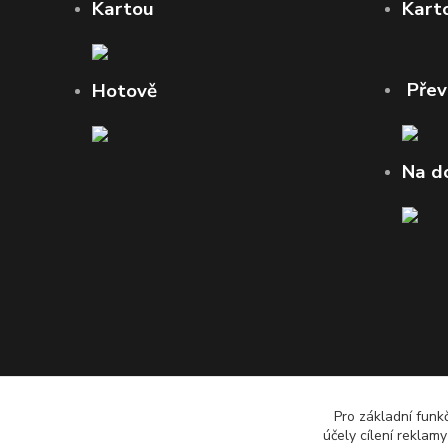
Kartou
Kart
Pře
Hotově
Na d
Pro základní funk
účely cílení reklam