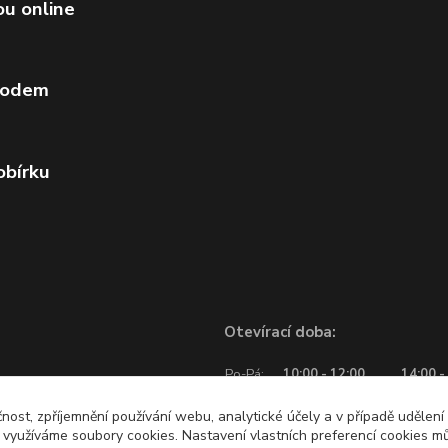
ou online
vodem
obírku
Otevírací doba:
Po-Pá:
10:00 - 12:00
14:00 -
So:
10:00 - 12:00
čnost, zpříjemnění používání webu, analytické účely a v případě udělení
y využíváme soubory cookies. Nastavení vlastních preferencí cookies mů