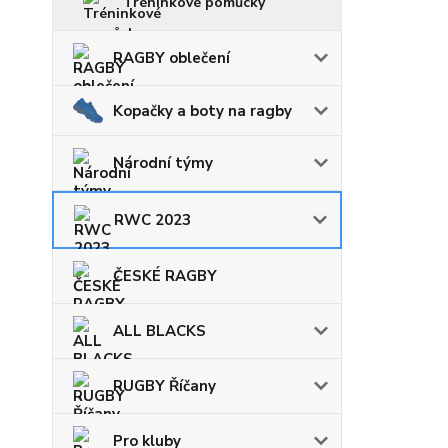
Tréninkové pomůcky
RAGBY oblečení
Kopačky a boty na ragby
Národní týmy
RWC 2023
ČESKÉ RAGBY
ALL BLACKS
RUGBY Říčany
Pro kluby