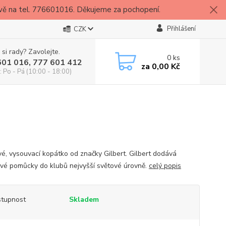
vě na tel. 776601016. Děkujeme za pochopení.
Přihlášení
CZK
 si rady? Zavolejte.
0
ks
601 016, 777 601 412
za
0,00 Kč
: Po - Pá (10:00 - 18:00)
vé, vysouvací kopátko od značky Gilbert. Gilbert dodává
vé pomůcky do klubů nejvyšší světové úrovně.
celý popis
tupnost
Skladem