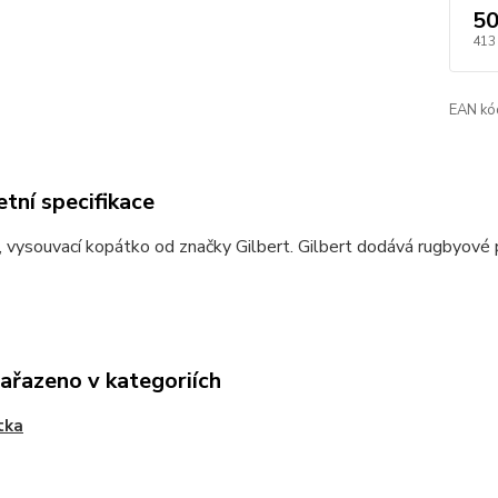
50
413
EAN kó
tní specifikace
 vysouvací kopátko od značky Gilbert. Gilbert dodává rugbyové
zařazeno v kategoriích
tka