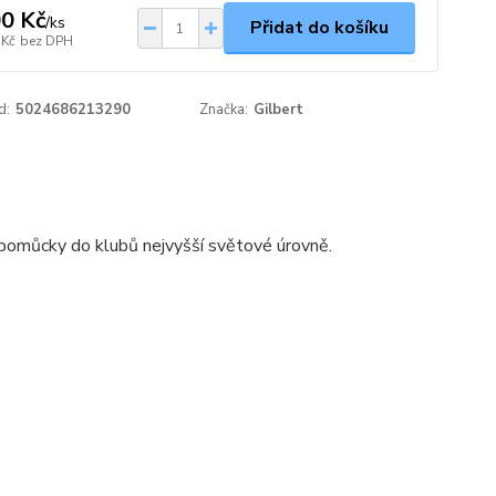
0 Kč
/
ks
Přidat do košíku
 Kč
bez DPH
d:
5024686213290
Značka:
Gilbert
 pomůcky do klubů nejvyšší světové úrovně.