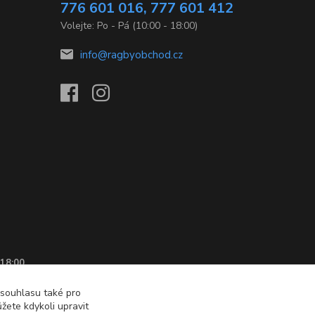
776 601 016, 777 601 412
Volejte: Po - Pá (10:00 - 18:00)
info@ragbyobchod.cz
 18:00
 souhlasu také pro
žete kdykoli upravit