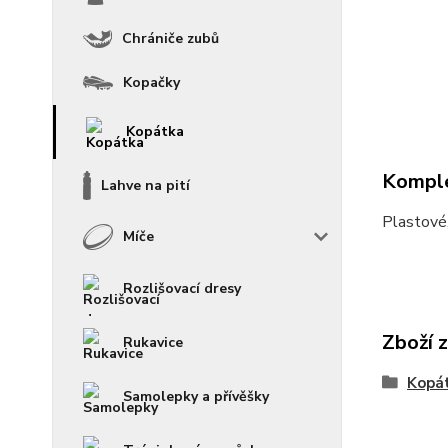
Chrániče zubů
Kopačky
Kopátka
Komple
Lahve na pití
Plastové,
Míče
Rozlišovací dresy
Zboží 
Rukavice
Kopá
Samolepky a přívěšky