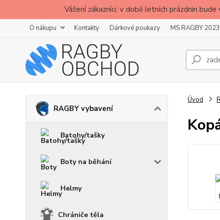
Vážení zákazníci, v době letních prázdnin b
O nákupu
Kontakty
Dárkové poukazy
MS RAGBY 2023
Úvod
RAGBY vybavení
Kopá
Batohy/tašky
Boty na běhání
Helmy
Chrániče těla