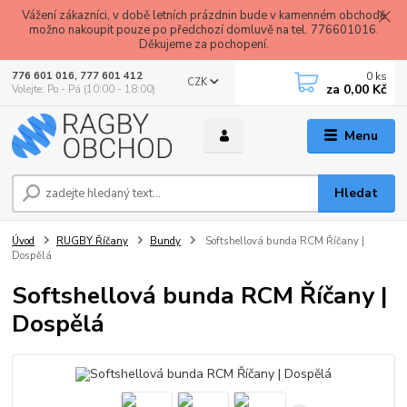
Vážení zákazníci, v době letních prázdnin bude v kamenném obchodě
možno nakoupit pouze po předchozí domluvě na tel. 776601016.
Děkujeme za pochopení.
0
ks
776 601 016, 777 601 412
CZK
za
0,00 Kč
Volejte: Po - Pá (10:00 - 18:00)
Menu
Hledat
Úvod
RUGBY Říčany
Bundy
Softshellová bunda RCM Říčany |
Dospělá
Softshellová bunda RCM Říčany |
Dospělá