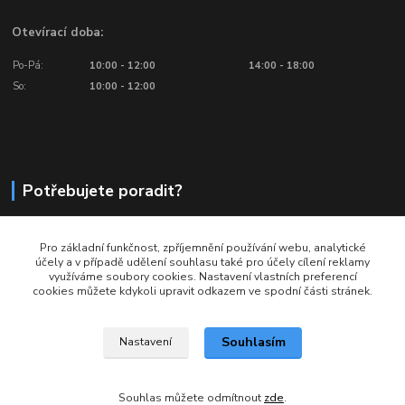
Otevírací doba:
Po-Pá:
10:00 - 12:00
14:00 - 18:00
So:
10:00 - 12:00
Potřebujete poradit?
776 601 016, 777 601 412
Pro základní funkčnost, zpříjemnění používání webu, analytické
Volejte: Po - Pá (10:00 - 18:00)
účely a v případě udělení souhlasu také pro účely cílení reklamy
využíváme soubory cookies. Nastavení vlastních preferencí
info@ragbyobchod.cz
cookies můžete kdykoli upravit odkazem ve spodní části stránek.
Souhlasím
Nastavení
Souhlas můžete odmítnout
zde
.