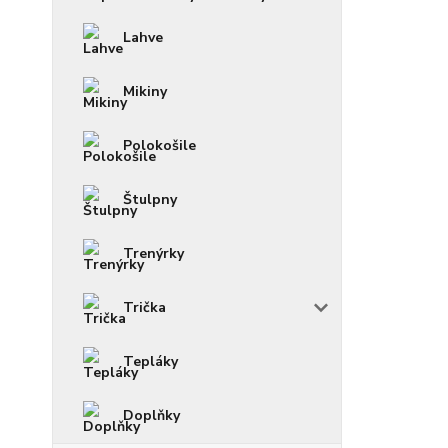
Lahve
Mikiny
Polokošile
Štulpny
Trenýrky
Trička
Tepláky
Doplňky