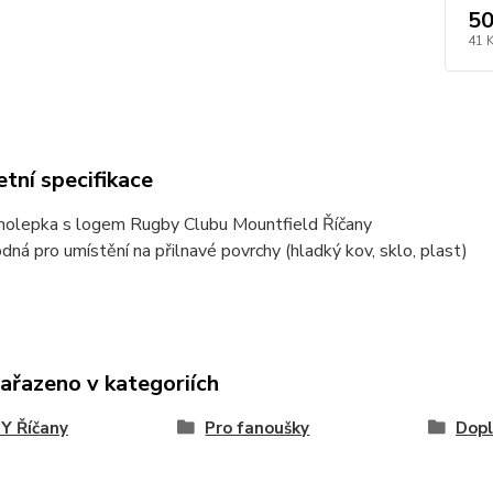
50
41 
tní specifikace
olepka s logem Rugby Clubu Mountfield Říčany
dná pro umístění na přilnavé povrchy (hladký kov, sklo, plast)
zařazeno v kategoriích
Y Říčany
Pro fanoušky
Dopl