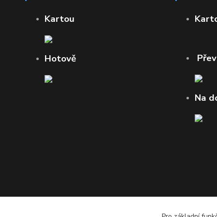
Kartou
Kart
Pře
Hotově
Na d
Pro základní funk