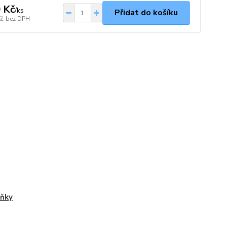
 Kč
/
ks
Přidat do košíku
Kč
bez DPH
ňky