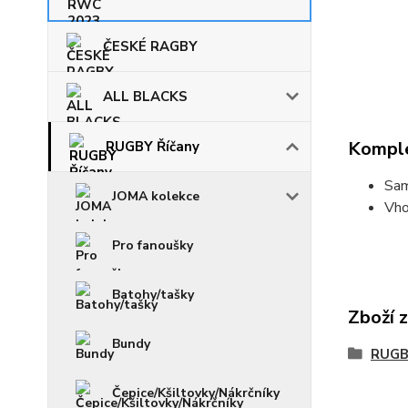
ČESKÉ RAGBY
ALL BLACKS
Komple
RUGBY Říčany
Sam
JOMA kolekce
Vho
Pro fanoušky
Batohy/tašky
Zboží 
Bundy
RUGB
Čepice/Kšiltovky/Nákrčníky