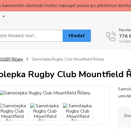
ude v kamenném obchodě možno nakoupit pouze po předchozí domlu
Nevíte
Hledat
776 
Volejte
RUGBY Říčany
Samolepka Rugby Club Mountfield Říčany
lepka Rugby Club Mountfield Ř
Samole
umístěn
Dos