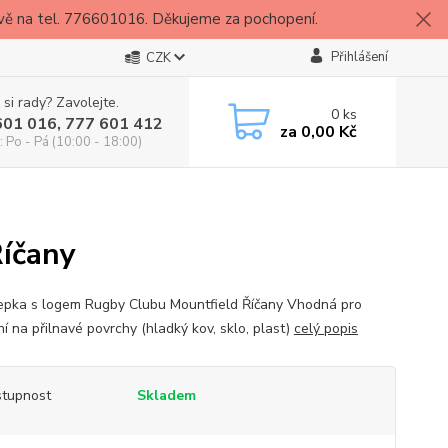
vě na tel. 776601016. Děkujeme za pochopení.
Přihlášení
CZK
 si rady? Zavolejte.
0
ks
601 016, 777 601 412
za
0,00 Kč
: Po - Pá (10:00 - 18:00)
íčany
pka s logem Rugby Clubu Mountfield Říčany Vhodná pro
í na přilnavé povrchy (hladký kov, sklo, plast)
celý popis
tupnost
Skladem