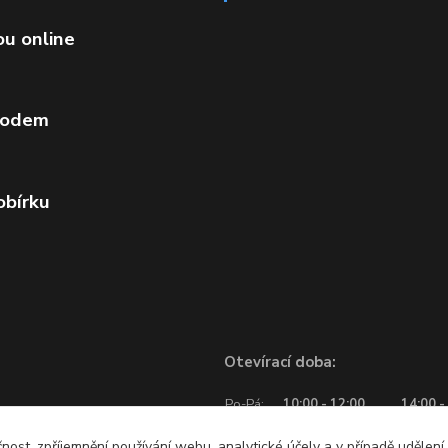
ou online
vodem
obírku
Otevírací doba:
Po-Pá:
10:00 - 12:00
14:00 -
So:
10:00 - 12:00
čnost, zpříjemnění používání webu, analytické účely a v případě udělení