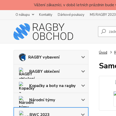
Vážení zákazníci, v době letních prázdnin b
O nákupu
Kontakty
Dárkové poukazy
MS RAGBY 2023
Úvod
RAGBY vybavení
Samo
RAGBY oblečení
Kopačky a boty na ragby
Národní týmy
RWC 2023