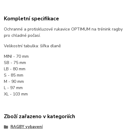
Kompletní specifikace
Ochranné a protiskluzové rukavice OPTIMUM na trénink ragby
pro chladné počasí.
Velikostní tabulka: šířka dlaně
MINI - 70 mm
SB - 75 mm
LB - 80 mm
S - 85 mm
M - 90 mm
L - 97 mm
XL - 103 mm
Zboží zařazeno v kategoriích
RAGBY vybavení