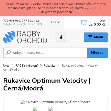
Vážení zákazníci, v době letních prázdnin bude v kamenném obchodě
možno nakoupit pouze po předchozí domluvě na tel. 776601016.
Děkujeme za pochopení.
0
ks
776 601 016, 777 601 412
CZK
za
0,00 Kč
Volejte: Po - Pá (10:00 - 18:00)
Menu
Hledat
Úvod
RAGBY vybavení
Rukavice
Rukavice Optimum Velocity |
Černá/Modrá
Rukavice Optimum Velocity |
Černá/Modrá