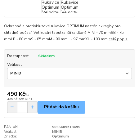
Ochranné a protiskluzové rukavice OPTIMUM na trénink ragby pro
chladné počasí. Velikostní tabulka: šířka dlaně MINI - 70 mmSB - 75
mmLB - 80 mmS - 85 mmM - 90 mmL - 97 mmXL - 103 mm
celý popis
Dostupnost
Skladem
Velikost
490 Kč
/
ks
405 Kč
bez DPH
Přidat do košíku
EAN kód:
5055469613495
Velikost:
MINIB
Značka:
Optimum