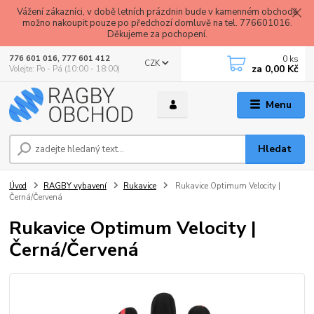
Vážení zákazníci, v době letních prázdnin bude v kamenném obchodě
možno nakoupit pouze po předchozí domluvě na tel. 776601016.
Děkujeme za pochopení.
0
ks
776 601 016, 777 601 412
CZK
za
0,00 Kč
Volejte: Po - Pá (10:00 - 18:00)
Menu
Hledat
Úvod
RAGBY vybavení
Rukavice
Rukavice Optimum Velocity |
Černá/Červená
Rukavice Optimum Velocity |
Černá/Červená