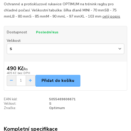
Ochranné a protiskluzové rukavice OPTIMUM na trénink ragby pro
chladné počasí. Velikostní tabulka: šířka dlaně MINI - 70 mmSB - 75
mmLB - 80 mmS - 85 mmM - 90 mmL - 97 mmXL - 103 mm
celý popis
Dostupnost
Poslední kus
Velikost
490 Kč
/
ks
405 Kč
bez DPH
Přidat do košíku
EAN kód:
5055469606671
Velikost:
S
Značka:
Optimum
Kompletní specifikace