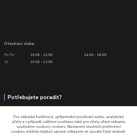
Otevírací doba:
Po-Pá:
10:00 - 12:00
14:00 - 18:00
So:
10:00 - 12:00
Potřebujete poradit?
776 601 016, 777 601 412
Pro základní funkčnost, zpříjemnění používání webu, analytické
Volejte: Po - Pá (10:00 - 18:00)
účely a v případě udělení souhlasu také pro účely cílení reklamy
využíváme soubory cookies. Nastavení vlastních preferencí
info@ragbyobchod.cz
cookies můžete kdykoli upravit odkazem ve spodní části stránek.