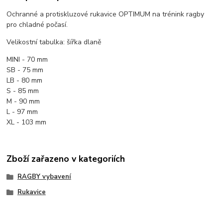
Ochranné a protiskluzové rukavice OPTIMUM na trénink ragby
pro chladné počasí.
Velikostní tabulka: šířka dlaně
MINI - 70 mm
SB - 75 mm
LB - 80 mm
S - 85 mm
M - 90 mm
L - 97 mm
XL - 103 mm
Zboží zařazeno v kategoriích
RAGBY vybavení
Rukavice