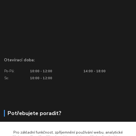
Otevírací doba:
Po-Pá:
10:00 - 12:00
14:00 - 18:00
So:
10:00 - 12:00
Potřebujete poradit?
776 601 016, 777 601 412
Pro základní funkčnost, zpříjemnění používání webu, analytické
Volejte: Po - Pá (10:00 - 18:00)