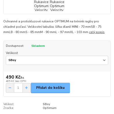
Ochranné a protiskluzové rukavice OPTIMUM na trénink ragby pro
chladné počasí. Velikostní tabulka: šířka dlaně MINI - 70 mmSB - 75
mmLB - 80 mmS - 85 mmM - 90 mmL - 97 mmXL - 103 mm
celý popis
Dostupnost
Skladem
Velikost
490 Kč
/
ks
405 Kč
bez DPH
Přidat do košíku
Velikost:
SBoy
Značka:
Optimum