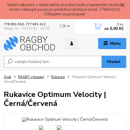
Vážení zákazníci, v době letních prázdnin bude v kamenném obchodě
možno nakoupit pouze po předchozí domluvě na tel. 776601016.
Děkujeme za pochopení.
0
ks
776 601 016, 777 601 412
CZK
za
0,00 Kč
Volejte: Po - Pá (10:00 - 18:00)
Menu
Hledat
Úvod
RAGBY vybavení
Rukavice
Rukavice Optimum Velocity |
Černá/Červená
Rukavice Optimum Velocity |
Černá/Červená