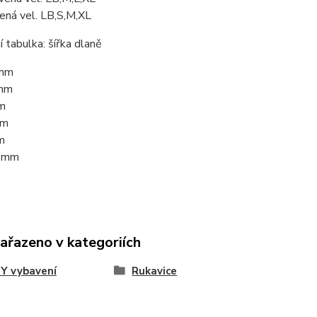
ená vel. LB,S,M,XL
í tabulka: šířka dlaně
 mm
 mm
m
mm
m
3 mm
zařazeno v kategoriích
Y vybavení
Rukavice