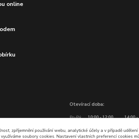
ou online
vodem
obírku
Otevírací doba:
Po-Pá:
10:00 - 12:00
14:00 -
So:
10:00 - 12:00
čnost, zpříjemnění používání webu, analytické účely a v případě udělení
y využíváme soubory cookies. Nastavení vlastních preferencí cookies mů