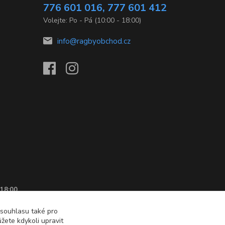
776 601 016, 777 601 412
Volejte: Po - Pá (10:00 - 18:00)
info@ragbyobchod.cz
 18:00
 souhlasu také pro
žete kdykoli upravit