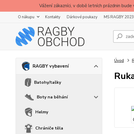
Vážení zákazníci, v době letních prázdnin b
O nákupu
Kontakty
Dárkové poukazy
MS RAGBY 2023
Úvod
RAGBY vybavení
Ruka
Batohy/tašky
Boty na běhání
Helmy
Chrániče těla