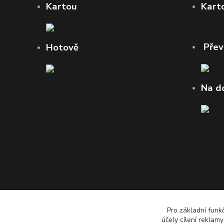
Kartou
Kart
Pře
Hotově
Na d
Pro základní funk
účely cílení reklam