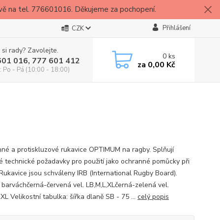
vě na tel. 776601016. Děkujeme za pochopení.
Přihlášení
CZK
 si rady? Zavolejte.
0
ks
601 016, 777 601 412
za
0,00 Kč
: Po - Pá (10:00 - 18:00)
né a protiskluzové rukavice OPTIMUM na ragby. Splňují
é technické požadavky pro použití jako ochranné pomůcky při
 Rukavice jsou schváleny IRB (International Rugby Board).
 barváchčerná-červená vel. LB,M,L,XLčerná-zelená vel.
XL Velikostní tabulka: šířka dlaně SB - 75 ...
celý popis