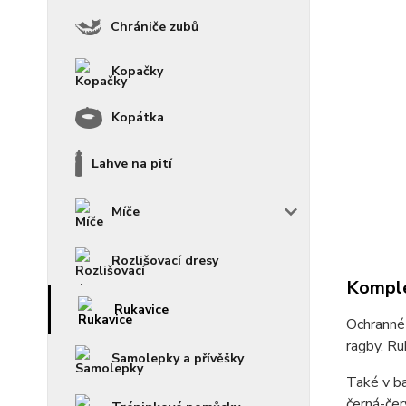
Chrániče zubů
Kopačky
Kopátka
Lahve na pití
Míče
Rozlišovací dresy
Komple
Rukavice
Ochranné 
ragby. Ru
Samolepky a přívěšky
Také v b
černá-čer