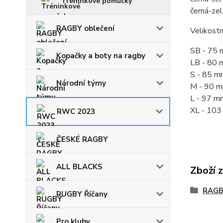
Tréninkové pomůcky
černá-zel
RAGBY oblečení
Velikostn
SB - 75
Kopačky a boty na ragby
LB - 80
S - 85 m
Národní týmy
M - 90 
L - 97 m
XL - 10
RWC 2023
ČESKÉ RAGBY
ALL BLACKS
Zboží 
RAGB
RUGBY Říčany
Pro kluby