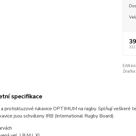
Dos
Vel
39
322
EAN kó
Značka:
tní specifikace
a protiskluzové rukavice OPTIMUM na ragby. Splňují veškeré te
kavice jsou schváleny IRB (International Rugby Board).
arvách
vená vel. LB,M,L,XL