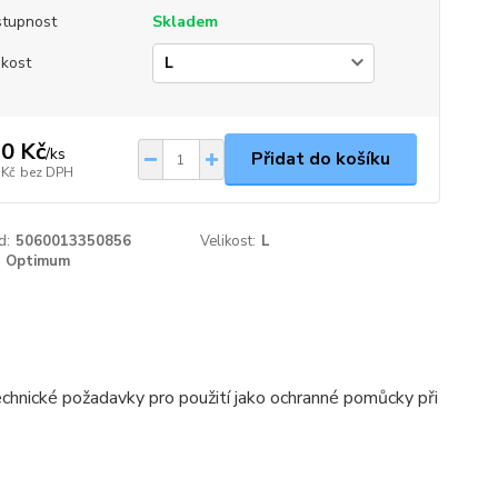
tupnost
Skladem
ikost
0 Kč
/
ks
Přidat do košíku
 Kč
bez DPH
d:
5060013350856
Velikost:
L
Optimum
chnické požadavky pro použití jako ochranné pomůcky při