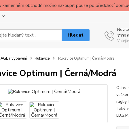
ude v kamenném obchodě možno nakoupit pouze po předchozí domlu
Nevíte
Hledat
776 
Volejte
RAGBY vybavení
Rukavice
Rukavice Optimum | Černá/Modrá
vice Optimum | Černá/Modrá
Ochran
vešker
ragby.
Také v
LB,S,M,