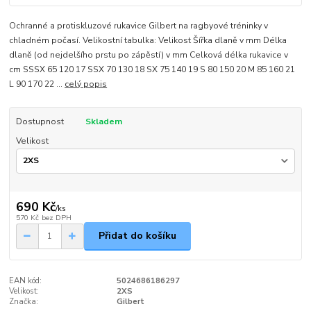
Ochranné a protiskluzové rukavice Gilbert na ragbyové tréninky v
chladném počasí. Velikostní tabulka: Velikost Šířka dlaně v mm Délka
dlaně (od nejdelšího prstu po zápěstí) v mm Celková délka rukavice v
cm SSSX 65 120 17 SSX 70 130 18 SX 75 140 19 S 80 150 20 M 85 160 21
L 90 170 22 ...
celý popis
Dostupnost
Skladem
Velikost
690 Kč
/
ks
570 Kč
bez DPH
Přidat do košíku
EAN kód:
5024686186297
Velikost:
2XS
Značka:
Gilbert