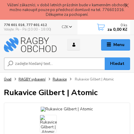
Vážení zákazníci, v době letních prázdnin bude v kamenném obchodě
možno nakoupit pouze po předchozí domluvě na tel. 776601016.
Děkujeme za pochopení.
0
ks
776 601 016, 777 601 412
CZK
za
0,00 Kč
Volejte: Po - Pá (10:00 - 18:00)
Menu
Hledat
Úvod
RAGBY vybavení
Rukavice
Rukavice Gilbert | Atomic
Rukavice Gilbert | Atomic