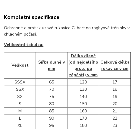
Kompletní specifikace
Ochranné a protiskluzové rukavice Gilbert na ragbyové tréninky v
chladném počasí.
Velikostní tabulka:
Délka dlaně
Šířka dlaně v
(od nejdelšího
Celková délka
Velikost
mm
prstu po
rukavice v cm
zápěstí) v mm
SSSX
65
120
17
SSX
70
130
18
SX
75
140
19
S
80
150
20
M
85
160
21
L
90
170
22
XL
95
180
23