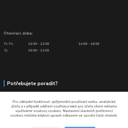
Otevírací doba:
Po-Pá:
10:00 - 12:00
14:00 - 18:00
So:
10:00 - 12:00
Potřebujete poradit?
776 601 016, 777 601 412
Pro základní funkčnost, zpříjemnění používání webu, analytické
Volejte: Po - Pá (10:00 - 18:00)
účely a v případě udělení souhlasu také pro účely cílení reklamy
využíváme soubory cookies. Nastavení vlastních preferencí
info@ragbyobchod.cz
cookies můžete kdykoli upravit odkazem ve spodní části stránek.