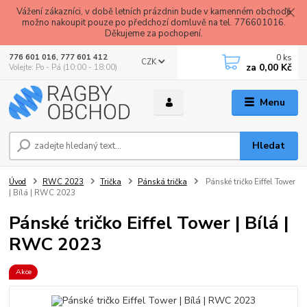
Vážení zákazníci, v době letních prázdnin bude v kamenném obchodě
možno nakoupit pouze po předchozí domluvě na tel. 776601016.
Děkujeme za pochopení.
0
ks
776 601 016, 777 601 412
CZK
za
0,00 Kč
Volejte: Po - Pá (10:00 - 18:00)
Menu
Hledat
Úvod
RWC 2023
Trička
Pánská trička
Pánské tričko Eiffel Tower
| Bílá | RWC 2023
Pánské tričko Eiffel Tower | Bílá |
RWC 2023
Akce