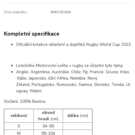
Číslo produktu:
RWC23.024
Kompletní specifikace
Oficiální kolekce oblečení a doplňků Rugby World Cup 2023
Letošního Mistrovství světa v rugby se účastní tyto týmy:
Anglie,
Argentina,
Austrálie,
Chile,
Fiji,
Francie,
Gruzie,
Irsko,
Itálie,
Japonsko,
Jižní Afrika,
Namibie,
Nový
Zéland,
Portugalsko,
Rumunsko,
Samoa,
Skotsko,
Tonda,
Ur
uguay,
Wales
Složení: 100% Bavlna
obvod
velikost
délka
(cm)
hrudi
(cm)
S
94-99
M
99-104