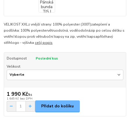
VELIKOST XXLz vnější strany: 100% polyester (300T)zateplení a
podšívka: 100% polyestervětruodolná, voděodolnázip po celou délku s
vnitřní klopou proti větruboční kapsy na zip, vnitřní kapsapřiléhavý
střihlogo - výšivka
celý popis
Dostupnost
Poslední kus
Velikost
1 990 Kč
/
ks
1 645 Kč
bez DPH
Přidat do košíku