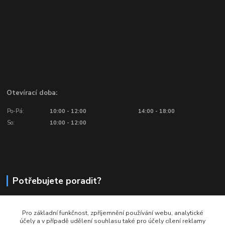
Otevírací doba:
Po-Pá:
10:00 - 12:00
14:00 - 18:00
So:
10:00 - 12:00
Potřebujete poradit?
776 601 016, 777 601 412
Pro základní funkčnost, zpříjemnění používání webu, analytické
Volejte: Po - Pá (10:00 - 18:00)
účely a v případě udělení souhlasu také pro účely cílení reklamy