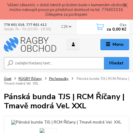
Vážení zákazníci, v době letních prázdnin bude v kamenném obchodě
možno nakoupit pouze po předchozí domluvě na tel. 776601016.
Děkujeme za pochopení.
0
ks
776 601 016, 777 601 412
CZK
za
0,00 Kč
Volejte: Po - Pá (10:00 - 18:00)
Menu
Hledat
Úvod
RUGBY Říčany
Pro fanoušky
Pánská bunda TJS | RCM Říčany |
Tmavě modrá Vel. XXL
Pánská bunda TJS | RCM Říčany |
Tmavě modrá Vel. XXL