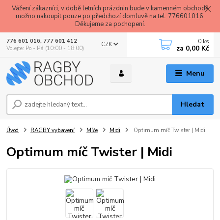
Vážení zákazníci, v době letních prázdnin bude v kamenném obchodě
možno nakoupit pouze po předchozí domluvě na tel. 776601016.
Děkujeme za pochopení.
0
ks
776 601 016, 777 601 412
CZK
za
0,00 Kč
Volejte: Po - Pá (10:00 - 18:00)
Menu
Hledat
Úvod
RAGBY vybavení
Míče
Midi
Optimum míč Twister | Midi
Optimum míč Twister | Midi