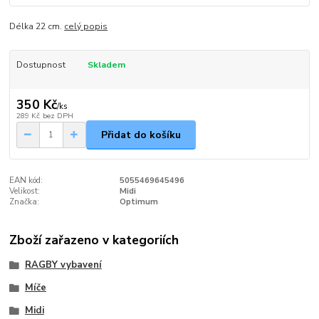
Délka 22 cm.
celý popis
Dostupnost
Skladem
350 Kč
/
ks
289 Kč
bez DPH
Přidat do košíku
EAN kód:
5055469645496
Velikost:
Midi
Značka:
Optimum
Zboží zařazeno v kategoriích
RAGBY vybavení
Míče
Midi