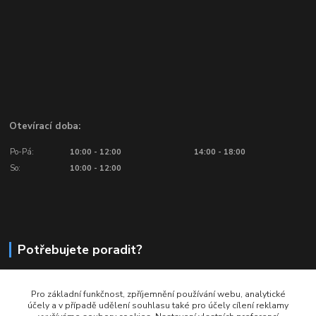
Otevírací doba:
Po-Pá:
10:00 - 12:00
14:00 - 18:00
So:
10:00 - 12:00
Potřebujete poradit?
776 601 016, 777 601 412
Pro základní funkčnost, zpříjemnění používání webu, analytické
Volejte: Po - Pá (10:00 - 18:00)
účely a v případě udělení souhlasu také pro účely cílení reklamy