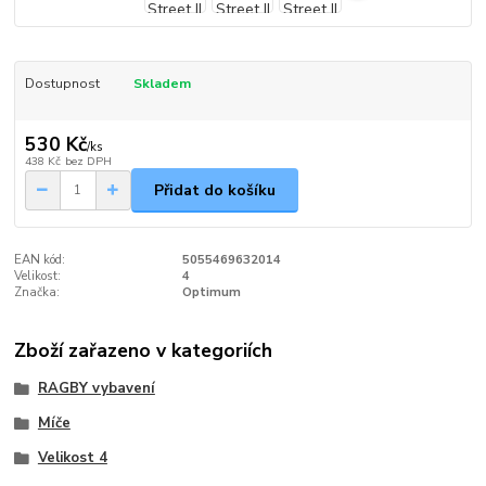
Dostupnost
Skladem
530 Kč
/
ks
438 Kč
bez DPH
Přidat do košíku
EAN kód:
5055469632014
Velikost:
4
Značka:
Optimum
Zboží zařazeno v kategoriích
RAGBY vybavení
Míče
Velikost 4