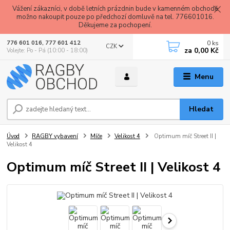
Vážení zákazníci, v době letních prázdnin bude v kamenném obchodě
možno nakoupit pouze po předchozí domluvě na tel. 776601016.
Děkujeme za pochopení.
0
ks
776 601 016, 777 601 412
CZK
za
0,00 Kč
Volejte: Po - Pá (10:00 - 18:00)
Menu
Hledat
Úvod
RAGBY vybavení
Míče
Velikost 4
Optimum míč Street II |
Velikost 4
Optimum míč Street II | Velikost 4