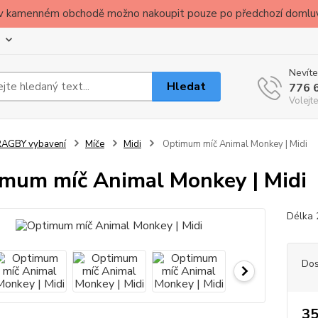
ude v kamenném obchodě možno nakoupit pouze po předchozí domlu
Nevíte
Hledat
776 
Volejte
RAGBY vybavení
Míče
Midi
Optimum míč Animal Monkey | Midi
mum míč Animal Monkey | Midi
Délka 
Dos
35