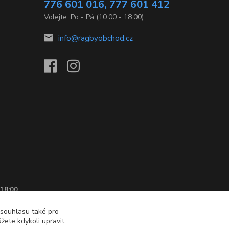
776 601 016, 777 601 412
Volejte: Po - Pá (10:00 - 18:00)
info@ragbyobchod.cz
 18:00
 souhlasu také pro
žete kdykoli upravit