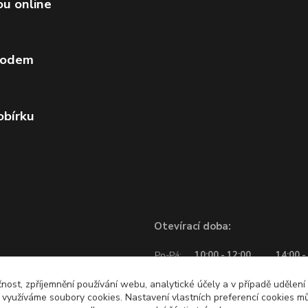
ou online
vodem
obírku
Otevírací doba:
Po-Pá:
10:00 - 12:00
14:00 -
So:
10:00 - 12:00
čnost, zpříjemnění používání webu, analytické účely a v případě udělení
y využíváme soubory cookies. Nastavení vlastních preferencí cookies mů