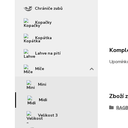
Chrániče zubů
Kopačky
Kopátka
Komple
Lahve na pití
Upomínko
Míče
Mini
Zboží 
Midi
RAGB
Velikost 3