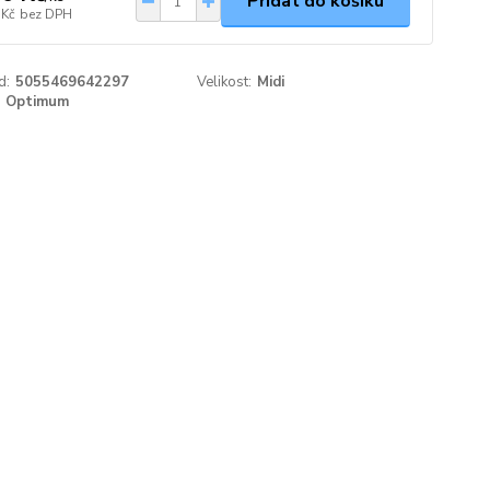
Přidat do košíku
 Kč
bez DPH
d:
5055469642297
Velikost:
Midi
Optimum