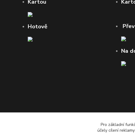
Kartou
Kart
Pře
Hotově
Na d
Pro základní funk
účely cílení reklam