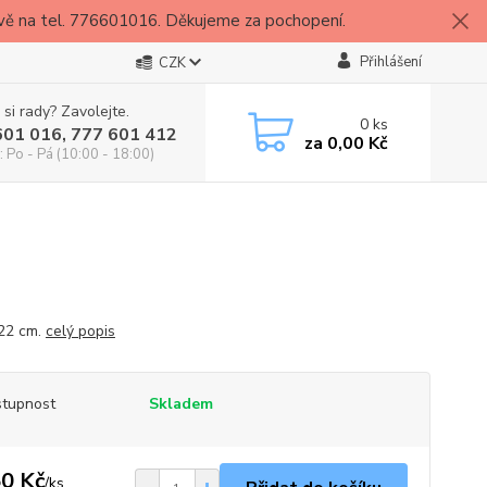
vě na tel. 776601016. Děkujeme za pochopení.
Přihlášení
CZK
 si rady? Zavolejte.
0
ks
601 016, 777 601 412
za
0,00 Kč
: Po - Pá (10:00 - 18:00)
22 cm.
celý popis
tupnost
Skladem
0 Kč
/
ks