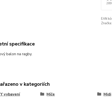
289
EAN kó
Značka:
tní specifikace
vý balon na ragby.
zařazeno v kategoriích
Y vybavení
Míče
Midi