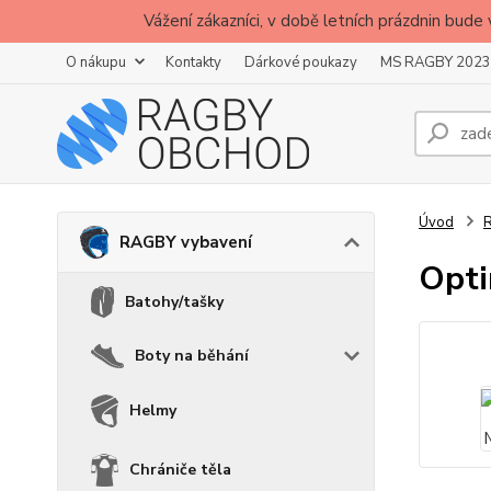
Vážení zákazníci, v době letních prázdnin b
O nákupu
Kontakty
Dárkové poukazy
MS RAGBY 2023
Úvod
RAGBY vybavení
Opti
Batohy/tašky
Boty na běhání
Helmy
Chrániče těla