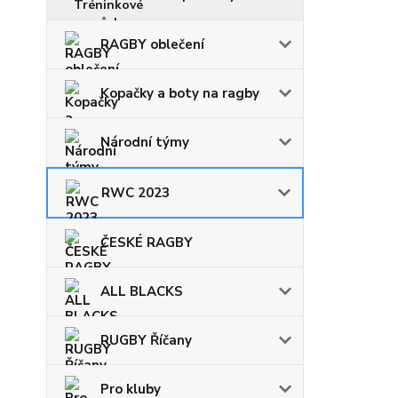
RAGBY oblečení
Kopačky a boty na ragby
Národní týmy
RWC 2023
ČESKÉ RAGBY
ALL BLACKS
RUGBY Říčany
Pro kluby