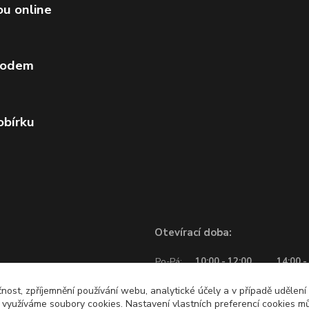
ou online
vodem
obírku
Otevírací doba:
Po-Pá:
10:00 - 12:00
14:00 -
So:
10:00 - 12:00
čnost, zpříjemnění používání webu, analytické účely a v případě udělení
y využíváme soubory cookies. Nastavení vlastních preferencí cookies mů