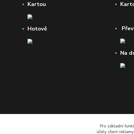
Kartou
Kart
Pře
Hotově
Na d
Pro základní funk
účely cílení reklam