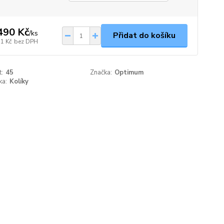
490 Kč
/
ks
Přidat do košíku
31 Kč
bez DPH
t:
45
Značka:
Optimum
ka:
Kolíky