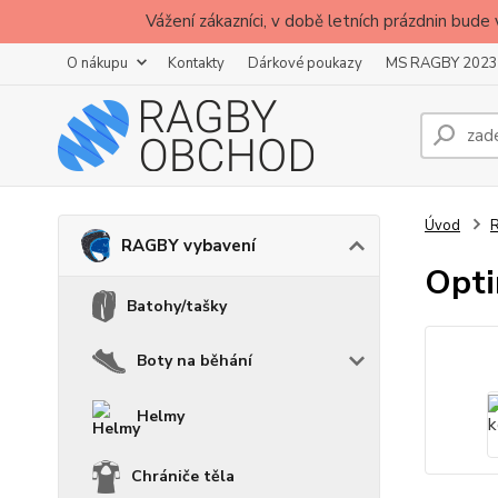
Vážení zákazníci, v době letních prázdnin b
O nákupu
Kontakty
Dárkové poukazy
MS RAGBY 2023
Úvod
RAGBY vybavení
Opti
Batohy/tašky
Boty na běhání
Helmy
Chrániče těla