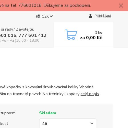
vě na tel. 776601016. Děkujeme za pochopení.
Přihlášení
CZK
 si rady? Zavolejte.
0
ks
601 016, 777 601 412
za
0,00 Kč
: Po - Pá (10:00 - 18:00)
vé kopačky s kovovými šroubovacími kolíky Vhodné
ším na travnatý povrch Na tréninky i zápasy
celý popis
tupnost
Skladem
ikost