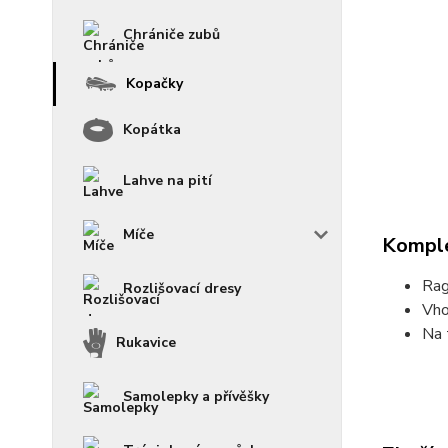
Chrániče zubů
Kopačky
Kopátka
Lahve na pití
Míče
Komple
Rag
Rozlišovací dresy
Vho
Na 
Rukavice
Samolepky a přívěšky