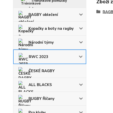
Tréninkové pomůcky
Zboží 
RAGB
RAGBY oblečení
Kopačky a boty na ragby
Národní týmy
RWC 2023
ČESKÉ RAGBY
ALL BLACKS
RUGBY Říčany
Pro kluby