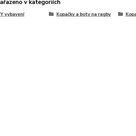
zařazeno v kategoriích
Y vybavení
Kopačky a boty na ragby
Kop