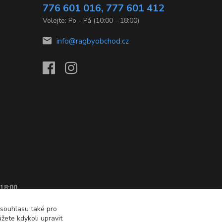
776 601 016, 777 601 412
Volejte: Po - Pá (10:00 - 18:00)
info@ragbyobchod.cz
 18:00
 souhlasu také pro
žete kdykoli upravit