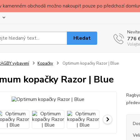
ude v kamenném obchodě možno nakoupit pouze po předchozí domlu
Nevíte
Hledat
776 
Volejte
RAGBY vybavení
Kopačky
Optimum kopačky Razor | Blue
mum kopačky Razor | Blue
Ragbyo
předev
Dos
Vel