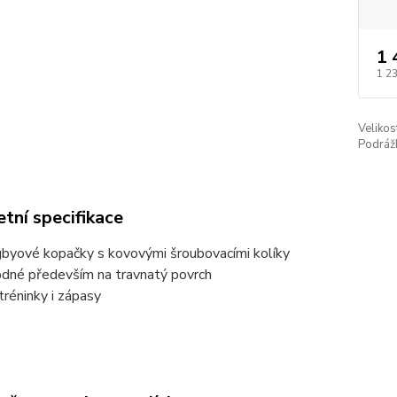
1 
1 2
Velikos
Podráž
tní specifikace
byové kopačky s kovovými šroubovacími kolíky
dné především na travnatý povrch
tréninky i zápasy