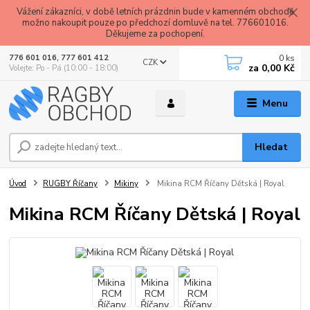
Vážení zákazníci, v době letních prázdnin bude v kamenném obchodě
možno nakoupit pouze po předchozí domluvě na tel. 776601016.
Děkujeme za pochopení.
0
ks
776 601 016, 777 601 412
CZK
za
0,00 Kč
Volejte: Po - Pá (10:00 - 18:00)
Menu
Hledat
Úvod
RUGBY Říčany
Mikiny
Mikina RCM Říčany Dětská | Royal
Mikina RCM Říčany Dětská | Royal