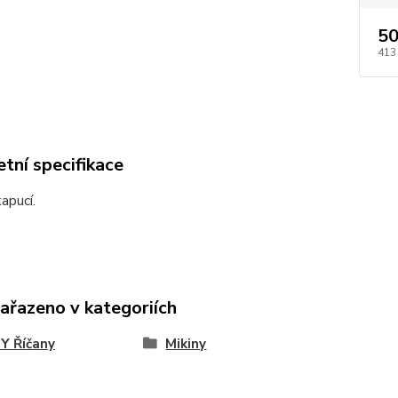
50
413
tní specifikace
kapucí.
zařazeno v kategoriích
Y Říčany
Mikiny