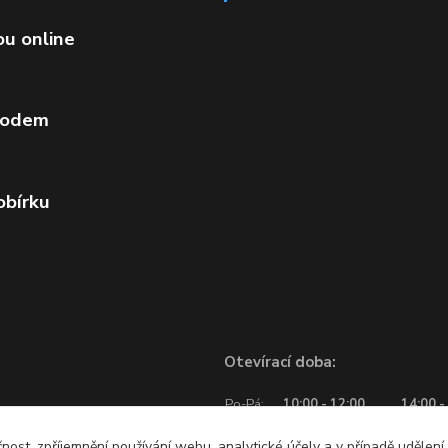
ou online
vodem
obírku
Otevírací doba:
Po-Pá:
10:00 - 12:00
14:00 -
So:
10:00 - 12:00
čnost, zpříjemnění používání webu, analytické účely a v případě udělení