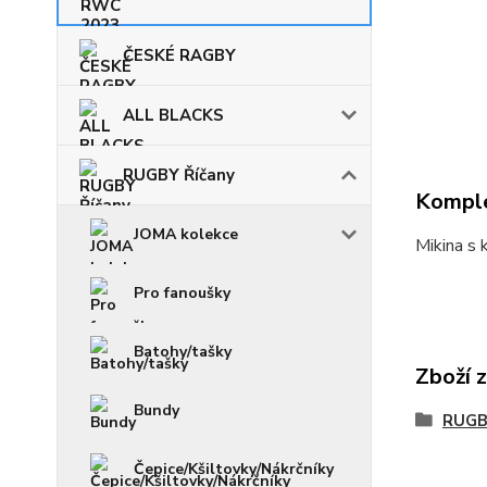
ČESKÉ RAGBY
ALL BLACKS
RUGBY Říčany
Komple
JOMA kolekce
Mikina s 
Pro fanoušky
Batohy/tašky
Zboží 
Bundy
RUGB
Čepice/Kšiltovky/Nákrčníky