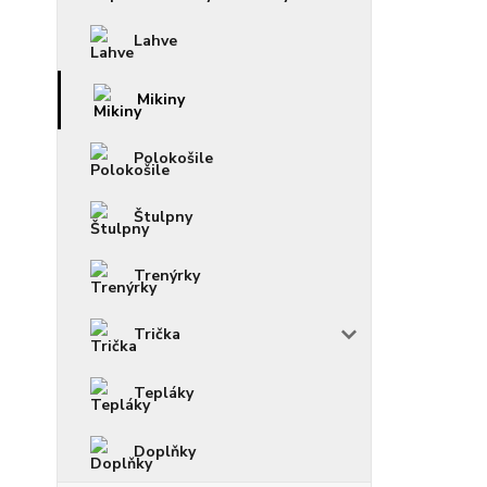
Lahve
Mikiny
Polokošile
Štulpny
Trenýrky
Trička
Tepláky
Doplňky