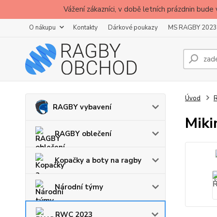
Vážení zákazníci, v době letních prázdnin b
O nákupu
Kontakty
Dárkové poukazy
MS RAGBY 2023
Úvod
RAGBY vybavení
Miki
RAGBY oblečení
Kopačky a boty na ragby
Národní týmy
RWC 2023