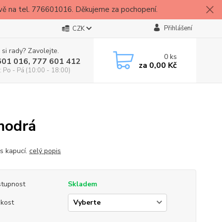
vě na tel. 776601016. Děkujeme za pochopení.
Přihlášení
CZK
 si rady? Zavolejte.
0
ks
601 016, 777 601 412
za
0,00 Kč
: Po - Pá (10:00 - 18:00)
modrá
 s kapucí.
celý popis
tupnost
Skladem
ikost