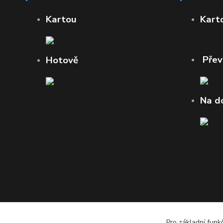
Kartou
Kart
Pře
Hotově
Na d
Pro základní funk