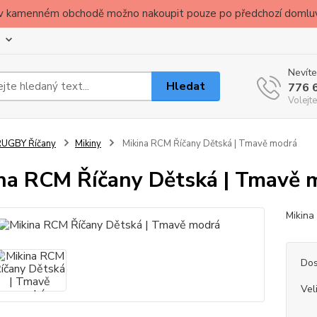
ude v kamenném obchodě možno nakoupit pouze po předchozí domlu
Nevíte
Hledat
776 
Volejte
RUGBY Říčany
Mikiny
Mikina RCM Říčany Dětská | Tmavě modrá
na RCM Říčany Dětská | Tmavě 
Mikina
Dos
Vel