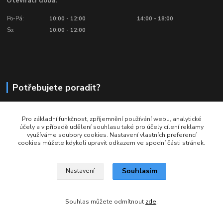
Otevírací doba:
Po-Pá:
10:00 - 12:00
14:00 - 18:00
So:
10:00 - 12:00
Potřebujete poradit?
776 601 016, 777 601 412
Pro základní funkčnost, zpříjemnění používání webu, analytické
Volejte: Po - Pá (10:00 - 18:00)
účely a v případě udělení souhlasu také pro účely cílení reklamy
využíváme soubory cookies. Nastavení vlastních preferencí
info@ragbyobchod.cz
cookies můžete kdykoli upravit odkazem ve spodní části stránek.
Souhlasím
Nastavení
Souhlas můžete odmítnout
zde
.
Vytvořeno na
Eshop-rychle.cz