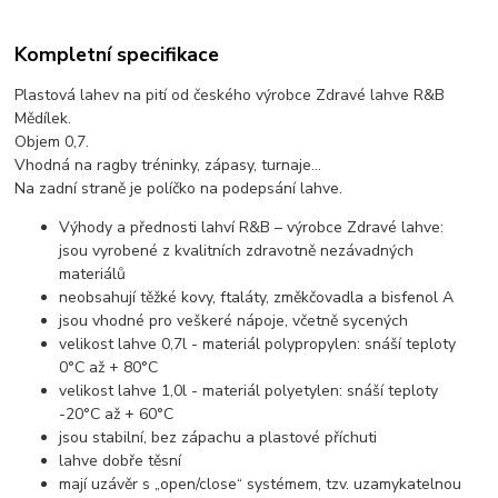
Kompletní specifikace
Plastová lahev na pití od českého výrobce Zdravé lahve R&B
Mědílek.
Objem 0,7.
Vhodná na ragby tréninky, zápasy, turnaje...
Na zadní straně je políčko na podepsání lahve.
Výhody a přednosti lahví R&B – výrobce Zdravé lahve:
jsou vyrobené z kvalitních zdravotně nezávadných
materiálů
neobsahují těžké kovy, ftaláty, změkčovadla a bisfenol A
jsou vhodné pro veškeré nápoje, včetně sycených
velikost lahve 0,7l - materiál polypropylen: snáší teploty
0°C až + 80°C
velikost lahve 1,0l - materiál polyetylen: snáší teploty
-20°C až + 60°C
jsou stabilní, bez zápachu a plastové příchuti
lahve dobře těsní
mají uzávěr s „open/close“ systémem, tzv. uzamykatelnou