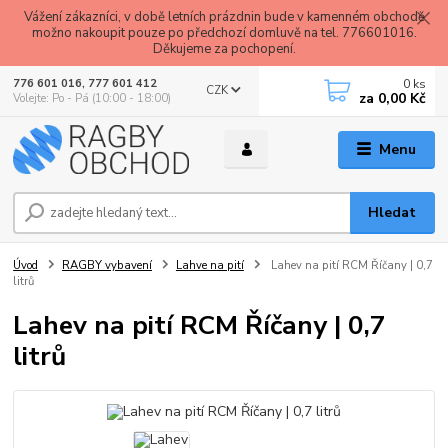
Vážení zákazníci, v době letních prázdnin bude v kamenném obchodě
možno nakoupit pouze po předchozí domluvě na tel. 776601016.
Děkujeme za pochopení.
0
ks
776 601 016, 777 601 412
CZK
za
0,00 Kč
Volejte: Po - Pá (10:00 - 18:00)
Menu
Hledat
Úvod
RAGBY vybavení
Lahve na pití
Lahev na pití RCM Říčany | 0,7
litrů
Lahev na pití RCM Říčany | 0,7
litrů