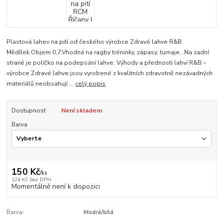
Plastová lahev na pití od českého výrobce Zdravé lahve R&B
Mědílek.Objem 0,7.Vhodná na ragby tréninky, zápasy, turnaje...Na zadní
straně je políčko na podepsání lahve. Výhody a přednosti lahví R&B –
výrobce Zdravé lahve:jsou vyrobené z kvalitních zdravotně nezávadných
materiálů neobsahují ...
celý popis
Dostupnost
Není skladem
Barva
150 Kč
/
ks
124 Kč
bez DPH
Momentálně není k dispozici
Barva:
Modrá/bílá