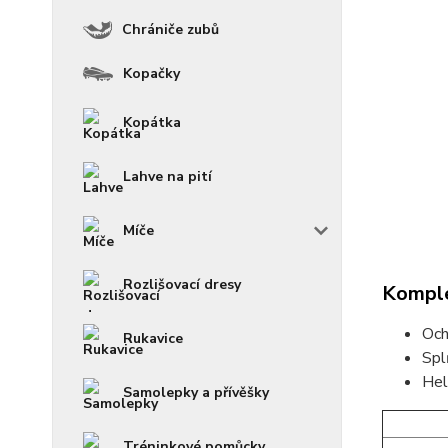
Chrániče zubů
Kopačky
Kopátka
Lahve na pití
Míče
Rozlišovací dresy
Komple
Och
Rukavice
Spl
Hel
Samolepky a přívěšky
Tréninkové pomůcky