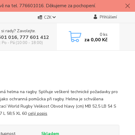
vě na tel. 776601016. Děkujeme za pochopení.
Přihlášení
CZK
 si rady? Zavolejte.
0
ks
601 016, 777 601 412
za
0,00 Kč
: Po - Pá (10:00 - 18:00)
ná helma na ragby. Splňuje veškeré technické požadavky pro
í jako ochranná pomůcka při ragby. Helma je schválena
zací World Rugby Velikost Obvod hlavy (cm) MB 52,5 LB 54 S
7 L 58,5 XL 60
celý popis
tupnost
Skladem