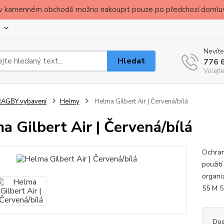
ude v kamenném obchodě možno nakoupit pouze po předchozí domlu
Nevíte
Hledat
776 
Volejte
RAGBY vybavení
Helmy
Helma Gilbert Air | Červená/bílá
a Gilbert Air | Červená/bílá
Ochran
použit
organi
55 M 5
Dos