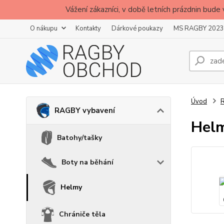
Vážení zákazníci, v době letních prázdnin b
O nákupu
Kontakty
Dárkové poukazy
MS RAGBY 2023
Úvod
RAGBY vybavení
Helm
Batohy/tašky
Boty na běhání
Helmy
Chrániče těla