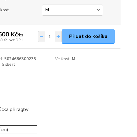
ikost
500 Kč
/
ks
Přidat do košíku
40 Kč
bez DPH
d:
5024686300235
Velikost:
M
Gilbert
cka při ragby.
(cm)