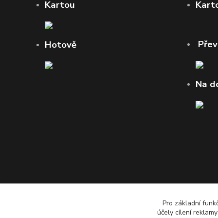
Kartou
Kart
Pře
Hotově
Na d
Pro základní funk
účely cílení reklam