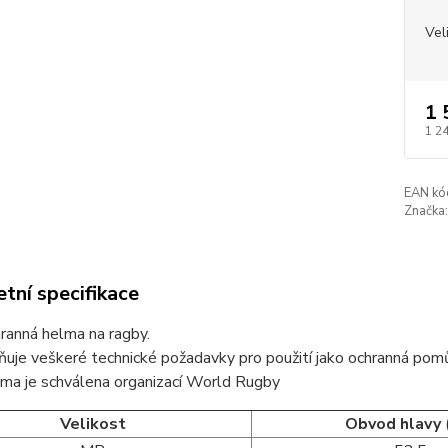
Vel
1 
1 2
EAN kó
Značka:
tní specifikace
ranná helma na ragby.
ňuje veškeré technické požadavky pro použití jako ochranná pomů
ma je schválena organizací World Rugby
Velikost
Obvod hlavy