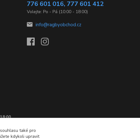
776 601 016, 777 601 412
Volejte: Po - Pá (10:00 - 18:00)
info@ragbyobchod.cz
 18:00
 souhlasu také pro
žete kdykoli upravit