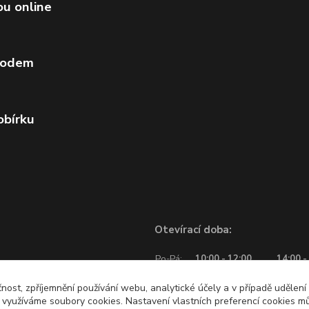
ou online
vodem
obírku
Otevírací doba:
Po-Pá:
10:00 - 12:00
14:00 -
So:
10:00 - 12:00
čnost, zpříjemnění používání webu, analytické účely a v případě udělení
y využíváme soubory cookies. Nastavení vlastních preferencí cookies mů