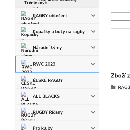
RAGBY oblečení
Kopačky a boty na ragby
Národní týmy
RWC 2023
Zboží 
ČESKÉ RAGBY
RAGB
ALL BLACKS
RUGBY Říčany
Pro kluby