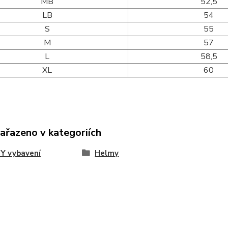
MB
52,5
LB
54
S
55
M
57
L
58,5
XL
60
zařazeno v kategoriích
Y vybavení
Helmy