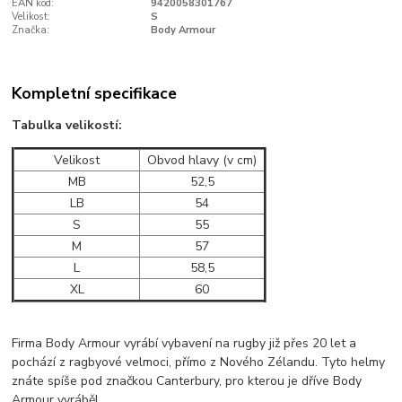
EAN kód:
9420058301767
Velikost:
S
Značka:
Body Armour
Kompletní specifikace
Tabulka velikostí:
Velikost
Obvod hlavy (v cm)
MB
52,5
LB
54
S
55
M
57
L
58,5
XL
60
Firma Body Armour vyrábí vybavení na rugby již přes 20 let a
pochází z ragbyové velmoci, přímo z Nového Zélandu. Tyto helmy
znáte spíše pod značkou Canterbury, pro kterou je dříve Body
Armour vyráběl.