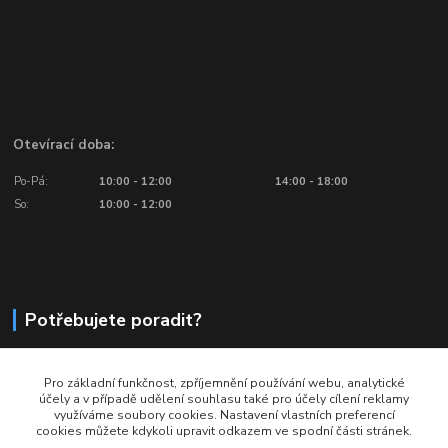
Otevírací doba:
Po-Pá:
10:00 - 12:00
14:00 - 18:00
So:
10:00 - 12:00
Potřebujete poradit?
776 601 016, 777 601 412
Pro základní funkčnost, zpříjemnění používání webu, analytické
Volejte: Po - Pá (10:00 - 18:00)
účely a v případě udělení souhlasu také pro účely cílení reklamy
využíváme soubory cookies. Nastavení vlastních preferencí
info@ragbyobchod.cz
cookies můžete kdykoli upravit odkazem ve spodní části stránek.