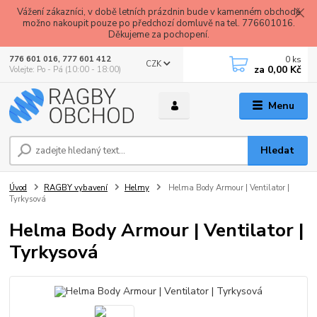
Vážení zákazníci, v době letních prázdnin bude v kamenném obchodě
možno nakoupit pouze po předchozí domluvě na tel. 776601016.
Děkujeme za pochopení.
0
ks
776 601 016, 777 601 412
CZK
za
0,00 Kč
Volejte: Po - Pá (10:00 - 18:00)
Menu
Hledat
Úvod
RAGBY vybavení
Helmy
Helma Body Armour | Ventilator |
Tyrkysová
Helma Body Armour | Ventilator |
Tyrkysová