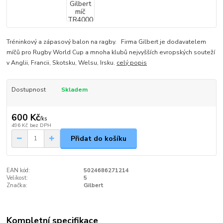
Tréninkový a zápasový balon na ragby. Firma Gilbert je dodavatelem
míčů pro Rugby World Cup a mnoha klubů nejvyšších evropských souteží
v Anglii, Francii, Skotsku, Welsu, Irsku.
celý popis
Dostupnost
Skladem
600 Kč
/
ks
496 Kč
bez DPH
Přidat do košíku
EAN kód:
5024686271214
Velikost:
5
Značka:
Gilbert
Kompletní specifikace