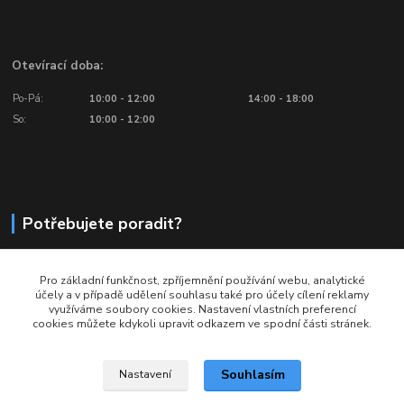
Otevírací doba:
Po-Pá:
10:00 - 12:00
14:00 - 18:00
So:
10:00 - 12:00
Potřebujete poradit?
776 601 016, 777 601 412
Pro základní funkčnost, zpříjemnění používání webu, analytické
Volejte: Po - Pá (10:00 - 18:00)
účely a v případě udělení souhlasu také pro účely cílení reklamy
využíváme soubory cookies. Nastavení vlastních preferencí
info@ragbyobchod.cz
cookies můžete kdykoli upravit odkazem ve spodní části stránek.
Souhlasím
Nastavení