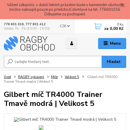
Vážení zákazníci, v době letních prázdnin bude v kamenném obchodě
možno nakoupit pouze po předchozí domluvě na tel. 776601016.
Děkujeme za pochopení.
0
ks
776 601 016, 777 601 412
CZK
za
0,00 Kč
Volejte: Po - Pá (10:00 - 18:00)
Menu
Hledat
Úvod
RAGBY vybavení
Míče
Velikost 5
Gilbert míč TR4000
Trainer Tmavě modrá | Velikost 5
Gilbert míč TR4000 Trainer
Tmavě modrá | Velikost 5