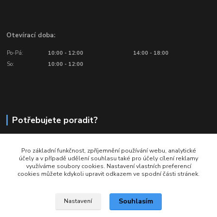
Otevírací doba:
Po-Pá:
10:00 - 12:00
14:00 - 18:00
So:
10:00 - 12:00
Potřebujete poradit?
776 601 016, 777 601 412
Pro základní funkčnost, zpříjemnění používání webu, analytické
Volejte: Po - Pá (10:00 - 18:00)
účely a v případě udělení souhlasu také pro účely cílení reklamy
využíváme soubory cookies. Nastavení vlastních preferencí
info@ragbyobchod.cz
cookies můžete kdykoli upravit odkazem ve spodní části stránek.
Souhlasím
Nastavení