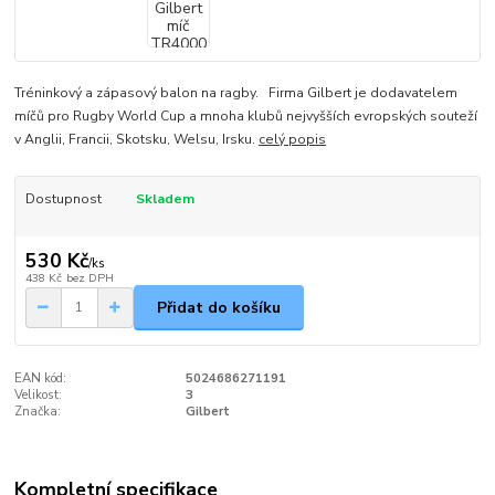
Tréninkový a zápasový balon na ragby. Firma Gilbert je dodavatelem
míčů pro Rugby World Cup a mnoha klubů nejvyšších evropských souteží
v Anglii, Francii, Skotsku, Welsu, Irsku.
celý popis
Dostupnost
Skladem
530 Kč
/
ks
438 Kč
bez DPH
Přidat do košíku
EAN kód:
5024686271191
Velikost:
3
Značka:
Gilbert
Kompletní specifikace