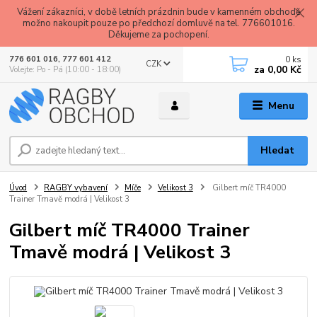
Vážení zákazníci, v době letních prázdnin bude v kamenném obchodě
možno nakoupit pouze po předchozí domluvě na tel. 776601016.
Děkujeme za pochopení.
0
ks
776 601 016, 777 601 412
CZK
za
0,00 Kč
Volejte: Po - Pá (10:00 - 18:00)
Menu
Hledat
Úvod
RAGBY vybavení
Míče
Velikost 3
Gilbert míč TR4000
Trainer Tmavě modrá | Velikost 3
Gilbert míč TR4000 Trainer
Tmavě modrá | Velikost 3