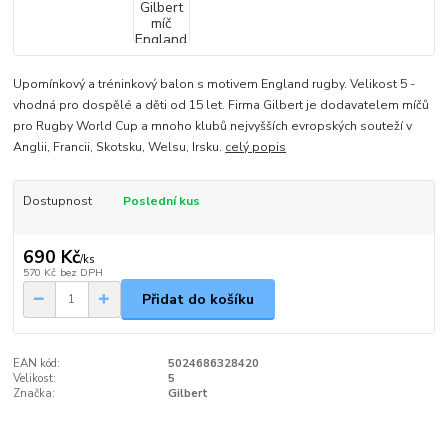
Upomínkový a tréninkový balon s motivem England rugby. Velikost 5 -
vhodná pro dospělé a děti od 15 let. Firma Gilbert je dodavatelem míčů
pro Rugby World Cup a mnoho klubů nejvyšších evropských souteží v
Anglii, Francii, Skotsku, Welsu, Irsku.
celý popis
Dostupnost
Poslední kus
690 Kč
/
ks
570 Kč
bez DPH
Přidat do košíku
EAN kód:
5024686328420
Velikost:
5
Značka:
Gilbert