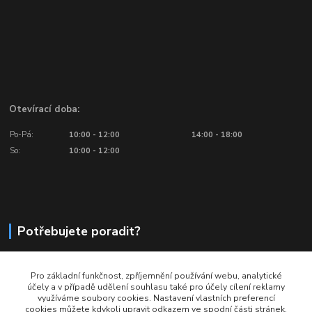
Otevírací doba:
Po-Pá:
10:00 - 12:00
14:00 - 18:00
So:
10:00 - 12:00
Potřebujete poradit?
776 601 016, 777 601 412
Pro základní funkčnost, zpříjemnění používání webu, analytické
Volejte: Po - Pá (10:00 - 18:00)
účely a v případě udělení souhlasu také pro účely cílení reklamy
využíváme soubory cookies. Nastavení vlastních preferencí
info@ragbyobchod.cz
cookies můžete kdykoli upravit odkazem ve spodní části stránek.