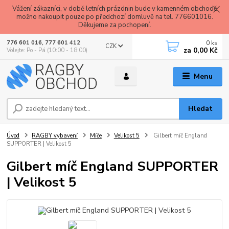
Vážení zákazníci, v době letních prázdnin bude v kamenném obchodě
možno nakoupit pouze po předchozí domluvě na tel. 776601016.
Děkujeme za pochopení.
0
ks
776 601 016, 777 601 412
CZK
za
0,00 Kč
Volejte: Po - Pá (10:00 - 18:00)
Menu
Hledat
Úvod
RAGBY vybavení
Míče
Velikost 5
Gilbert míč England
SUPPORTER | Velikost 5
Gilbert míč England SUPPORTER
| Velikost 5