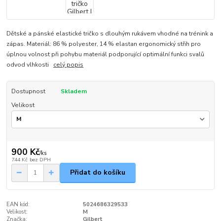
Dětské a pánské elastické tričko s dlouhým rukávem vhodné na trénink a
zápas. Materiál: 86 % polyester, 14 % elastan ergonomický střih pro
úplnou volnost při pohybu materiál podporující optimální funkci svalů
odvod vlhkosti
celý popis
Dostupnost
Skladem
Velikost
900 Kč
/
ks
744 Kč
bez DPH
Přidat do košíku
EAN kód:
5024686329533
Velikost:
M
Značka:
Gilbert