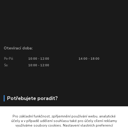
Otevírací doba:
Po-Pá:
10:00 - 12:00
14:00 - 18:00
So:
10:00 - 12:00
Potřebujete poradit?
776 601 016, 777 601 412
Pro základní funkčnost, zpříjemnění používání webu, analytické
Volejte: Po - Pá (10:00 - 18:00)
účely a v případě udělení souhlasu také pro účely cílení reklamy
využíváme soubory cookies. Nastavení vlastních preferencí
info@ragbyobchod.cz