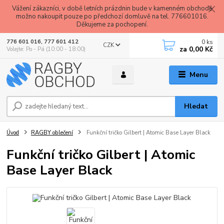
Vážení zákazníci, v době letních prázdnin bude v kamenném obchodě
možno nakoupit pouze po předchozí domluvě na tel. 776601016.
Děkujeme za pochopení.
0
ks
776 601 016, 777 601 412
CZK
za
0,00 Kč
Volejte: Po - Pá (10:00 - 18:00)
Menu
Hledat
Úvod
RAGBY oblečení
Funkční tričko Gilbert | Atomic Base Layer Black
Funkční tričko Gilbert | Atomic
Base Layer Black