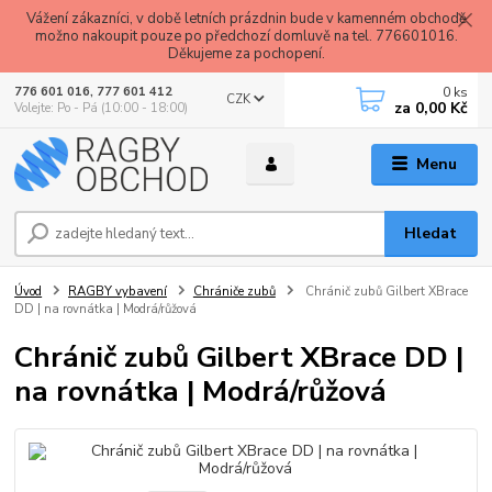
Vážení zákazníci, v době letních prázdnin bude v kamenném obchodě
možno nakoupit pouze po předchozí domluvě na tel. 776601016.
Děkujeme za pochopení.
0
ks
776 601 016, 777 601 412
CZK
za
0,00 Kč
Volejte: Po - Pá (10:00 - 18:00)
Menu
Hledat
Úvod
RAGBY vybavení
Chrániče zubů
Chránič zubů Gilbert XBrace
DD | na rovnátka | Modrá/růžová
Chránič zubů Gilbert XBrace DD |
na rovnátka | Modrá/růžová