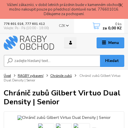
Vážení zákazníci, v době letních prázdnin bude v kamenném obchodě
možno nakoupit pouze po předchozí domluvě na tel. 776601016.
Děkujeme za pochopení.
0
ks
776 601 016, 777 601 412
CZK
za
0,00 Kč
Volejte: Po - Pá (10:00 - 18:00)
Menu
Hledat
Úvod
RAGBY vybavení
Chrániče zubů
Chránič zubů Gilbert Virtuo
Dual Density | Senior
Chránič zubů Gilbert Virtuo Dual
Density | Senior