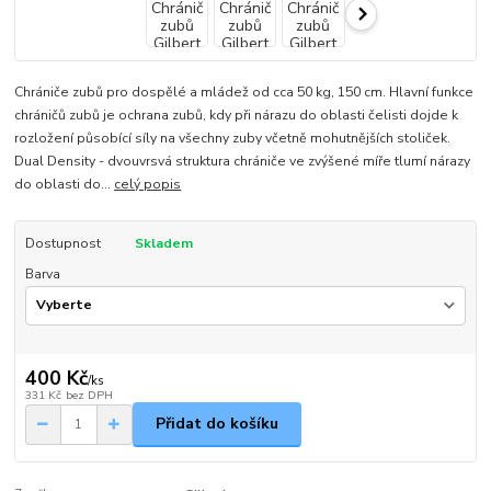
Chrániče zubů pro dospělé a mládež od cca 50 kg, 150 cm. Hlavní funkce
chráničů zubů je ochrana zubů, kdy při nárazu do oblasti čelisti dojde k
rozložení působící síly na všechny zuby včetně mohutnějších stoliček.
Dual Density - dvouvrsvá struktura chrániče ve zvýšené míře tlumí nárazy
do oblasti do...
celý popis
Dostupnost
Skladem
Barva
400 Kč
/
ks
331 Kč
bez DPH
Přidat do košíku