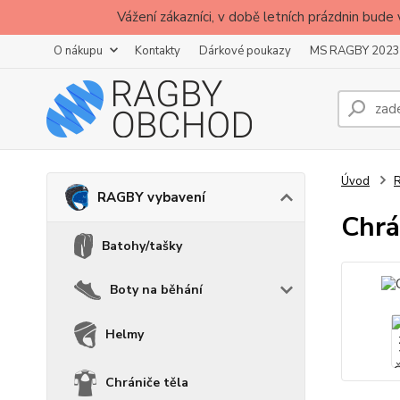
Vážení zákazníci, v době letních prázdnin b
O nákupu
Kontakty
Dárkové poukazy
MS RAGBY 2023
Úvod
RAGBY vybavení
Chrá
Batohy/tašky
Boty na běhání
Helmy
Chrániče těla