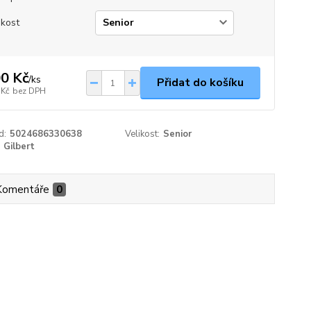
ikost
0 Kč
/
ks
Přidat do košíku
 Kč
bez DPH
d:
5024686330638
Velikost:
Senior
Gilbert
Komentáře
0