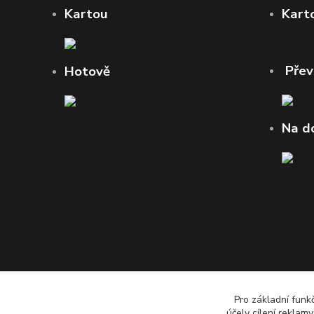
Kartou
Kart
Pře
Hotově
Na d
Pro základní funk
účely cílení reklam