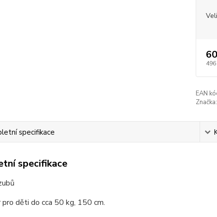
Vel
60
496
EAN kó
Značka:
etní specifikace
tní specifikace
 zubů
or pro děti do cca 50 kg, 150 cm.