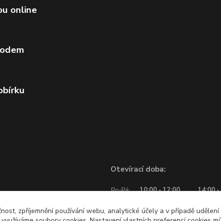
ou online
vodem
obírku
Otevírací doba:
Po-Pá:
10:00 - 12:00
14:00 -
So:
10:00 - 12:00
čnost, zpříjemnění používání webu, analytické účely a v případě udělení
y využíváme soubory cookies. Nastavení vlastních preferencí cookies mů