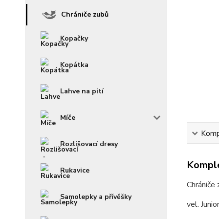
Chrániče zubů
Kopačky
Kopátka
Lahve na pití
Míče
Kompl
Rozlišovací dresy
Komple
Rukavice
Chrániče
Samolepky a přívěšky
vel. Juni