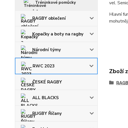
Tréninkové pomůcky
vel. Seni
Hlavní fu
RAGBY oblečení
mohutnějš
Kopačky a boty na ragby
Národní týmy
RWC 2023
Zboží 
ČESKÉ RAGBY
RAGB
ALL BLACKS
RUGBY Říčany