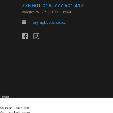
776 601 016, 777 601 412
Volejte: Po - Pá (10:00 - 18:00)
info@ragbyobchod.cz
 18:00
 souhlasu také pro
žete kdykoli upravit