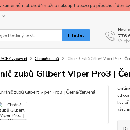
ude v kamenném obchodě možno nakoupit pouze po předchozí domlu
Nevíte
Hledat
776 
Volejte
RAGBY vybavení
Chrániče zubů
Chránič zubů Gilbert Viper Pro3 | Če
nič zubů Gilbert Viper Pro3 | Č
Chránič
od cca
kdy při
všechn
Dos