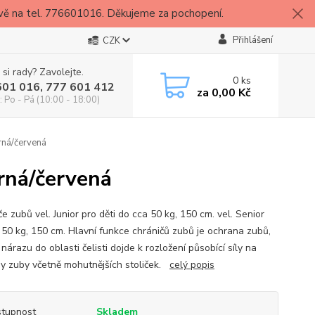
vě na tel. 776601016. Děkujeme za pochopení.
Přihlášení
CZK
 si rady? Zavolejte.
0
ks
601 016, 777 601 412
za
0,00 Kč
: Po - Pá (10:00 - 18:00)
rná/červená
erná/červená
e zubů vel. Junior pro děti do cca 50 kg, 150 cm. vel. Senior
 50 kg, 150 cm. Hlavní funkce chráničů zubů je ochrana zubů,
 nárazu do oblasti čelisti dojde k rozložení působící síly na
y zuby včetně mohutnějších stoliček.
celý popis
tupnost
Skladem