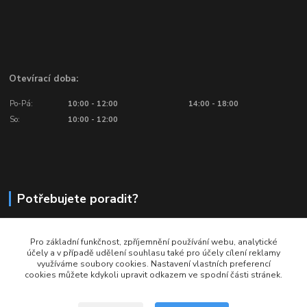
Otevírací doba:
Po-Pá:
10:00 - 12:00
14:00 - 18:00
So:
10:00 - 12:00
Potřebujete poradit?
776 601 016, 777 601 412
Pro základní funkčnost, zpříjemnění používání webu, analytické
Volejte: Po - Pá (10:00 - 18:00)
účely a v případě udělení souhlasu také pro účely cílení reklamy
využíváme soubory cookies. Nastavení vlastních preferencí
info@ragbyobchod.cz
cookies můžete kdykoli upravit odkazem ve spodní části stránek.